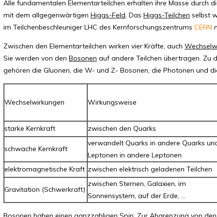
Alle fundamentalen Elementarteilchen erhalten ihre Masse durch 
mit dem allgegenwärtigen
Higgs-Feld
. Das
Higgs-Teilchen
selbst 
im Teilchenbeschleuniger LHC des Kernforschungszentrums
CERN
n
Zwischen den Elementarteilchen wirken vier Kräfte, auch
Wechselw
Sie werden von den
Bosonen
auf andere Teilchen übertragen. Zu
gehören die Gluonen, die W- und Z- Bosonen, die Photonen und di
Wechselwirkungen
Wirkungsweise
starke Kernkraft
zwischen den Quarks
verwandelt Quarks in andere Quarks un
schwache Kernkraft
Leptonen in andere Leptonen
elektromagnetische Kraft
zwischen elektrisch geladenen Teilchen
zwischen Sternen, Galaxien, im
Gravitation (Schwerkraft)
Sonnensystem, auf der Erde, ...
Bosonen haben einen ganzzahligen Spin. Zur Abgrenzung von de