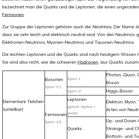
bezeichnet man die Quarks und die Leptonen, die einen ungeraden
Fermionen
.
Zur Gruppe der Leptonen gehören auch die
Neutrinos
. Der Name d
dass sie sehr leicht und elektrisch neutral sind. Von den Neutrinos gi
Elektronen-Neutrinos, Myonen-Neutrinos und Tauonen-Neutrinos.
Die leichten Leptonen und die Quarks sind nach heutigem Wissen nic
Sie sind also nicht, wie die schweren
Hadronen
, aus Quarks zusa
Photon, Gluon, 
Spin= 1
Bosonen
Boson
Spin= 0,1
Higgs-Boson
Spin= 0
Leptonen
Elementare Teilchen
Elektron, Myon,
(griech. leptos =
(unteilbar)
Arten von Neutr
leicht)
Fermionen
Up- und Down-
Spin= 1/2
Quarks
Strange- und C
Bottom- und T