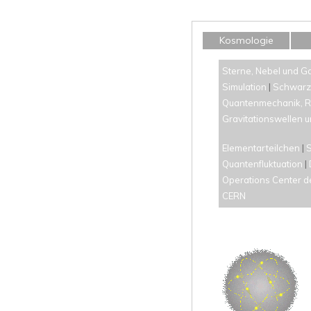
Kosmologie
Sterne, Nebel und G
Simulation
|
Schwarz
Quantenmechanik, Rel
Gravitationswellen 
Elementarteilchen
|
S
Quantenfluktuation
|
Operations Center d
CERN