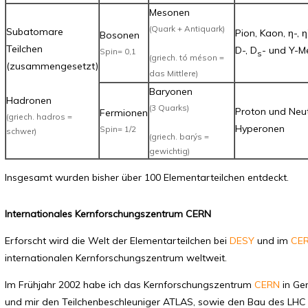
Mesonen
(Quark + Antiquark)
Subatomare
Pion, Kaon, η-, η',
Bosonen
Teilchen
D-, D
- und Y-M
Spin= 0,1
s
(griech. tó méson =
(zusammengesetzt)
das Mittlere)
Baryonen
Hadronen
(3 Quarks)
Proton und Neut
Fermionen
(griech. hadros =
Hyperonen
Spin= 1/2
schwer)
(griech. barýs =
gewichtig)
Insgesamt wurden bisher über 100 Elementarteilchen entdeckt.
Internationales Kernforschungszentrum CERN
Erforscht wird die Welt der Elementarteilchen bei
DESY
und im
CE
internationalen Kernforschungszentrum weltweit.
Im Frühjahr 2002 habe ich das Kernforschungszentrum
CERN
in Gen
und mir den Teilchenbeschleuniger ATLAS, sowie den Bau des LHC