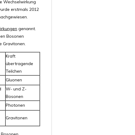
die Wechselwirkung
wurde erstmals 2012
achgewiesen.
irkungen
genannt.
 den Bosonen
e Gravitonen.
Kraft
übertragende
Teilchen
Gluonen
d
W- und Z-
Bosonen
Photonen
Gravitonen
n Bosonen