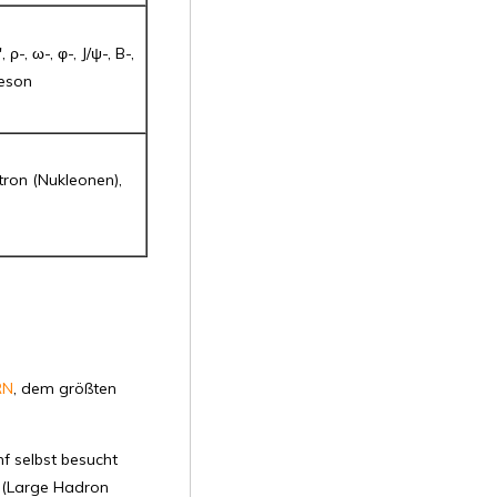
 ρ-, ω-, φ-, J/ψ-, B-,
eson
ron (Nukleonen),
RN
, dem größten
f selbst besucht
 (Large Hadron