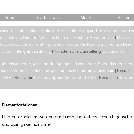
Kunst
Mathematik
Musik
Reisen
alaxien
|
Hubble-Klassifikation
|
Stern-Entstehung und Entwicklungsstadie
es Loch und Quasar
|
Weisses Loch und Einstein-Rosenbrücke
|
Multiver
ativitätstheorie und Stringtheorie
|
Calabi-Yau Räume und höhere Dime
und 3K-Hintergrundstrahlung
| Künstlerische Darstellung:
Salvador Dali
piegelsymmetrie, Antimaterie, Spiegelbildsymmetrie, Spiegelmaterie
|
Va
Dunkle Materie, Dunkle Energie und das inflationäre Universum
| Besuch 
er ESA
| Besuch im
Kennedy Space Center der NASA
| Besuch im
Kernfor
Elementarteilchen
Elementarteilchen werden durch ihre charakteristischen Eigenscha
und Spin
gekennzeichnet.