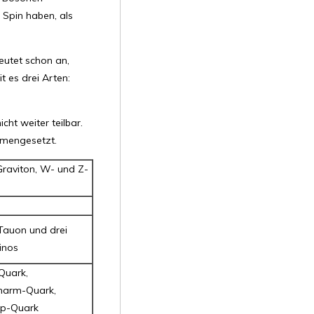
 Spin haben, als
eutet schon an,
t es drei Arten:
ht weiter teilbar.
mmengesetzt.
Graviton, W- und Z-
 Tauon und drei
inos
Quark,
harm-Quark,
op-Quark