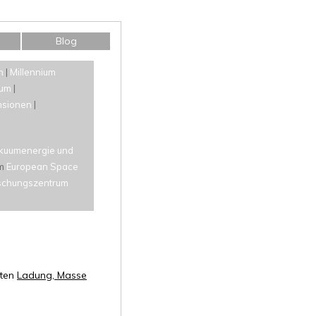
Blog
n
|
Millennium
sum
|
nsionen
|
kuumenergie und
im
European Space
schungszentrum
ften
Ladung, Masse